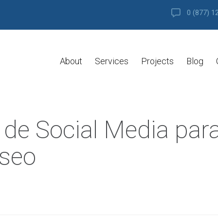
0 (877) 1
About
Services
Projects
Blog
 de Social Media par
 seo