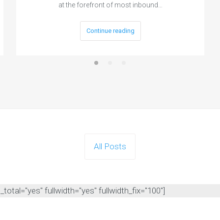
at the forefront of most inbound…
Continue reading
All Posts
otal="yes" fullwidth="yes" fullwidth_fix="100"]