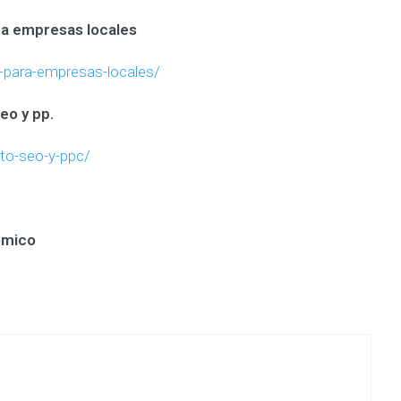
ra empresas locales
o-para-empresas-locales/
eo y pp.
to-seo-y-ppc/
ómico