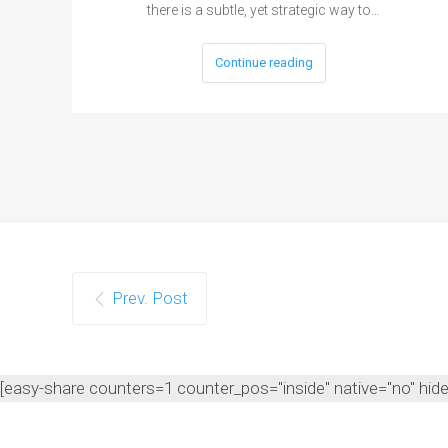
there is a subtle, yet strategic way to…
Continue reading
Prev. Post
[easy-share counters=1 counter_pos="inside" native="no" hide_t