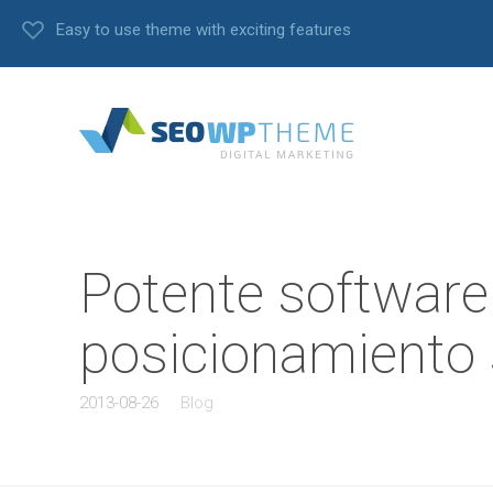
Easy to use theme with exciting features
Potente software
posicionamiento
2013-08-26
Blog