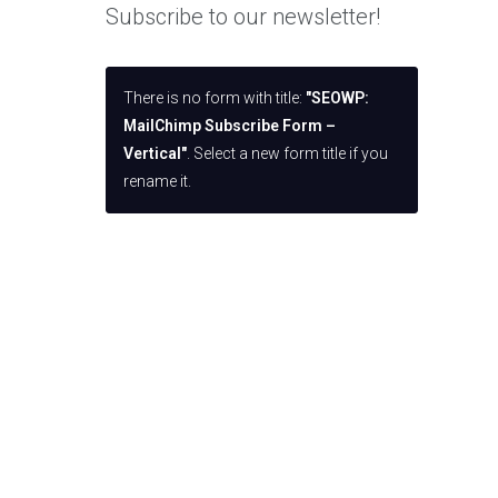
Subscribe to our newsletter!
There is no form with title:
"SEOWP:
MailChimp Subscribe Form –
Vertical"
. Select a new form title if you
rename it.