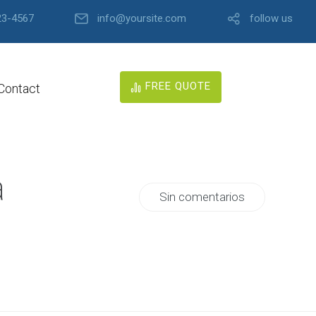
23-4567
info@yoursite.com
follow us
FREE QUOTE
Contact
a
Sin comentarios