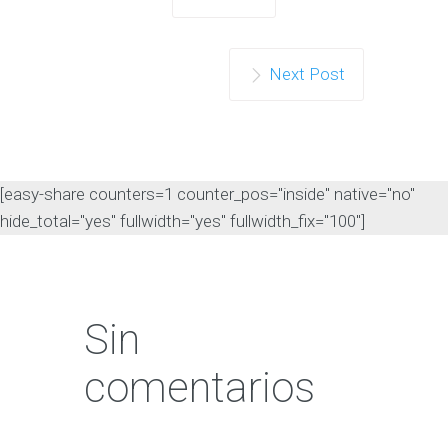
Next Post
[easy-share counters=1 counter_pos="inside" native="no"
hide_total="yes" fullwidth="yes" fullwidth_fix="100"]
Sin
comentarios