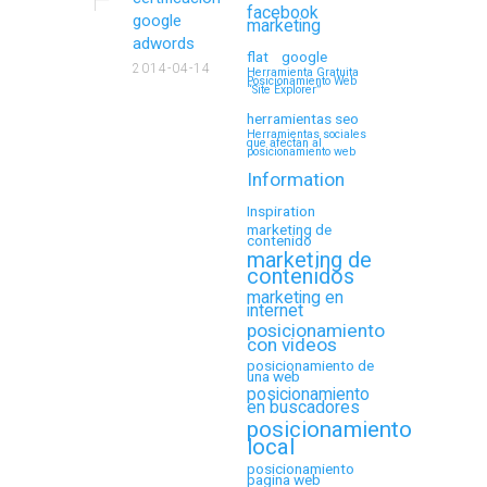
facebook
google
marketing
adwords
flat
google
2014-04-14
Herramienta Gratuita
Posicionamiento Web
“Site Explorer”
herramientas seo
Herramientas sociales
que afectan al
posicionamiento web
Information
Inspiration
marketing de
contenido
marketing de
contenidos
marketing en
internet
posicionamiento
con videos
posicionamiento de
una web
posicionamiento
en buscadores
posicionamiento
local
posicionamiento
pagina web