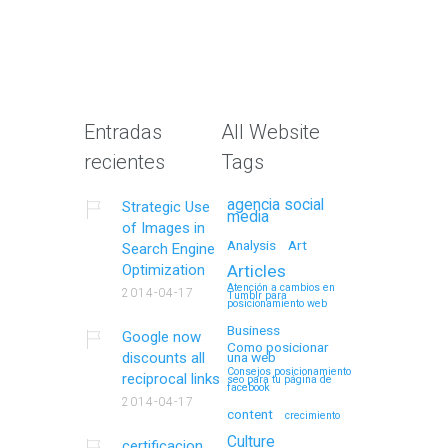
Entradas
All Website
recientes
Tags
agencia social
Strategic Use
media
of Images in
Analysis
Art
Search Engine
Optimization
Articles
Atención a cambios en
2014-04-17
Tumblr para
posicionamiento web
Business
Google now
Como posicionar
discounts all
una web
Consejos posicionamiento
reciprocal links
seo para tu página de
facebook
2014-04-17
content
crecimiento
Culture
certificacion