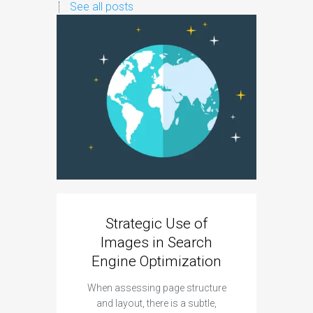
See all posts
Strategic Use of
Images in Search
Engine Optimization
When assessing page structure
For
and layout, there is a subtle,
li