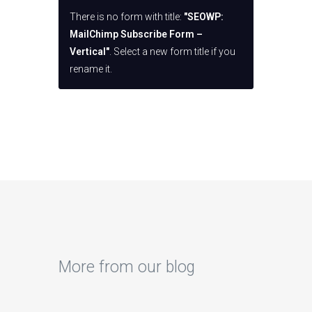
There is no form with title:
"SEOWP:
MailChimp Subscribe Form –
Vertical"
. Select a new form title if you
rename it.
More from our blog