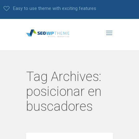
Easy to use theme with exciting features
Tag Archives:
posicionar en
buscadores