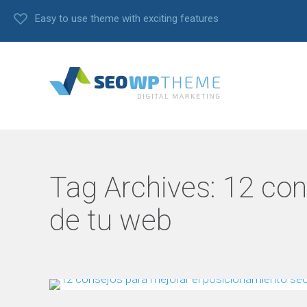
Easy to use theme with exciting features
Tag Archives:
12 con
de tu web