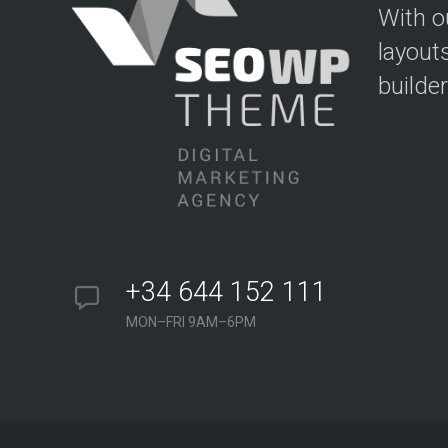
With o
layout
builde
+34 644 152 111
MON–FRI 9AM–6PM