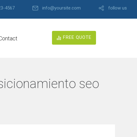
23-4567
info@yoursite.com
follow us
FREE QUOTE
Contact
osicionamiento seo